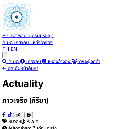
PhDict
พจนานุกรมปรัชญา
ค้นหา
เกี่ยวกับ
แหล่งอ้างอิง
TH
EN
Open main menu
ค้นหา
เกี่ยวกับ
แหล่งอ้างอิง
คณะผู้จัดทำ
กลับไปหน้าค้นหา
Actuality
ภาวะจริง (กิริยา)
หมวดหมู่:
A
ภ
ค
อัปเดตล่าสุด:
7 เดือนที่แล้ว