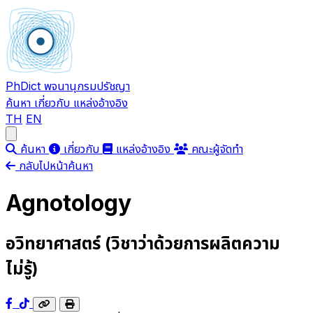
PhDict
พจนานุกรมปรัชญา
ค้นหา
เกี่ยวกับ
แหล่งอ้างอิง
TH
EN
Open main menu
ค้นหา
เกี่ยวกับ
แหล่งอ้างอิง
คณะผู้จัดทำ
กลับไปหน้าค้นหา
Agnotology
อวิทยาศาสตร์ (วิชาว่าด้วยการผลิตความ
ไม่รู้)