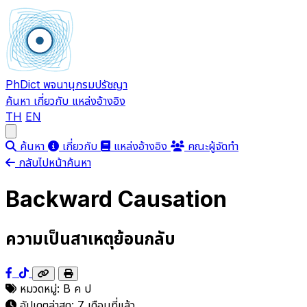
PhDict
พจนานุกรมปรัชญา
ค้นหา
เกี่ยวกับ
แหล่งอ้างอิง
TH
EN
Open main menu
ค้นหา
เกี่ยวกับ
แหล่งอ้างอิง
คณะผู้จัดทำ
กลับไปหน้าค้นหา
Backward Causation
ความเป็นสาเหตุย้อนกลับ
หมวดหมู่:
B
ค
ป
อัปเดตล่าสุด:
7 เดือนที่แล้ว