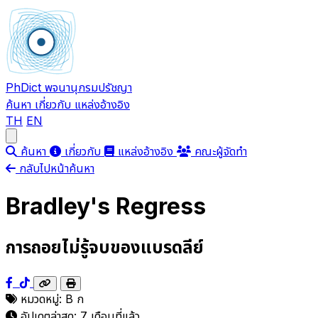
PhDict
พจนานุกรมปรัชญา
ค้นหา
เกี่ยวกับ
แหล่งอ้างอิง
TH
EN
Open main menu
ค้นหา
เกี่ยวกับ
แหล่งอ้างอิง
คณะผู้จัดทำ
กลับไปหน้าค้นหา
Bradley's Regress
การถอยไม่รู้จบของแบรดลีย์
หมวดหมู่:
B
ก
อัปเดตล่าสุด:
7 เดือนที่แล้ว