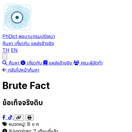
PhDict
พจนานุกรมปรัชญา
ค้นหา
เกี่ยวกับ
แหล่งอ้างอิง
TH
EN
Open main menu
ค้นหา
เกี่ยวกับ
แหล่งอ้างอิง
คณะผู้จัดทำ
กลับไปหน้าค้นหา
Brute Fact
ข้อเท็จจริงดิบ
หมวดหมู่:
B
ข
ค
อัปเดตล่าสุด:
7 เดือนที่แล้ว