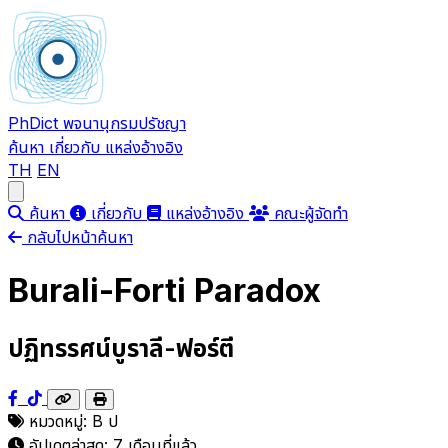
PhDict
พจนานุกรมปรัชญา
ค้นหา
เกี่ยวกับ
แหล่งอ้างอิง
TH
EN
Open main menu
ค้นหา
เกี่ยวกับ
แหล่งอ้างอิง
คณะผู้จัดทำ
กลับไปหน้าค้นหา
Burali-Forti Paradox
ปฏิทรรศน์บูราลี-ฟอร์ตี
หมวดหมู่:
B
ป
อัปเดตล่าสุด:
7 เดือนที่แล้ว