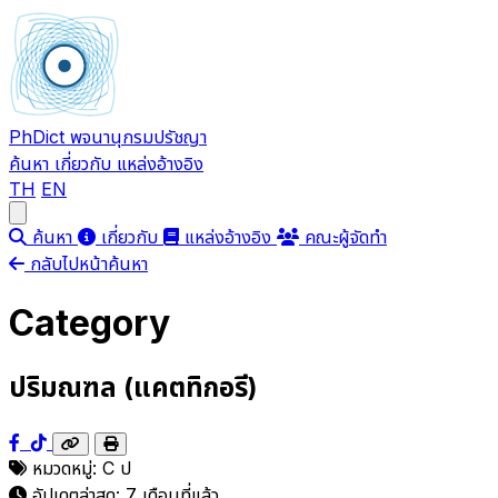
PhDict
พจนานุกรมปรัชญา
ค้นหา
เกี่ยวกับ
แหล่งอ้างอิง
TH
EN
Open main menu
ค้นหา
เกี่ยวกับ
แหล่งอ้างอิง
คณะผู้จัดทำ
กลับไปหน้าค้นหา
Category
ปริมณฑล (แคตทิกอรี)
หมวดหมู่:
C
ป
อัปเดตล่าสุด:
7 เดือนที่แล้ว