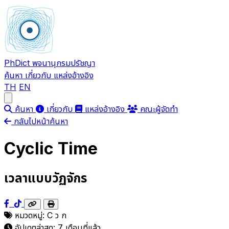
PhDict
พจนานุกรมปรัชญา
ค้นหา
เกี่ยวกับ
แหล่งอ้างอิง
TH
EN
Open main menu
ค้นหา
เกี่ยวกับ
แหล่งอ้างอิง
คณะผู้จัดทำ
กลับไปหน้าค้นหา
Cyclic Time
เวลาแบบวัฏจักร
หมวดหมู่:
C
ว
ก
อัปเดตล่าสุด:
7 เดือนที่แล้ว