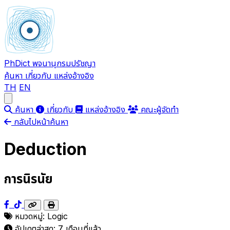
PhDict
พจนานุกรมปรัชญา
ค้นหา
เกี่ยวกับ
แหล่งอ้างอิง
TH
EN
Open main menu
ค้นหา
เกี่ยวกับ
แหล่งอ้างอิง
คณะผู้จัดทำ
กลับไปหน้าค้นหา
Deduction
การนิรนัย
หมวดหมู่:
Logic
อัปเดตล่าสุด:
7 เดือนที่แล้ว