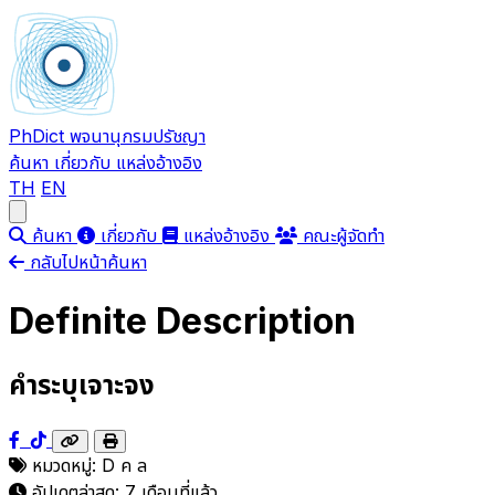
PhDict
พจนานุกรมปรัชญา
ค้นหา
เกี่ยวกับ
แหล่งอ้างอิง
TH
EN
Open main menu
ค้นหา
เกี่ยวกับ
แหล่งอ้างอิง
คณะผู้จัดทำ
กลับไปหน้าค้นหา
Definite Description
คำระบุเจาะจง
หมวดหมู่:
D
ค
ล
อัปเดตล่าสุด:
7 เดือนที่แล้ว