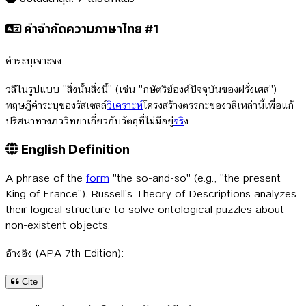
คำจำกัดความภาษาไทย #1
คำระบุเจาะจง
วลีในรูปแบบ "สิ่งนั้นสิ่งนี้" (เช่น "กษัตริย์องค์ปัจจุบันของฝรั่งเศส")
ทฤษฎีคำระบุของรัสเซลล์
วิเคราะห์
โครงสร้างตรรกะของวลีเหล่านี้เพื่อแก้
ปริศนาทางภววิทยาเกี่ยวกับวัตถุที่ไม่มีอยู่
จร
ิง
English Definition
A phrase of the
form
"the so-and-so" (e.g., "the present
King of France"). Russell's Theory of Descriptions analyzes
their logical structure to solve ontological puzzles about
non-existent objects.
อ้างอิง (APA 7th Edition):
Cite