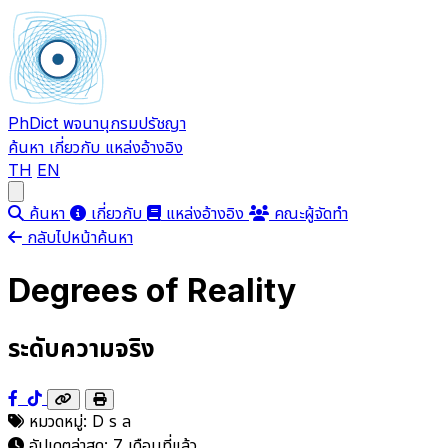
PhDict
พจนานุกรมปรัชญา
ค้นหา
เกี่ยวกับ
แหล่งอ้างอิง
TH
EN
Open main menu
ค้นหา
เกี่ยวกับ
แหล่งอ้างอิง
คณะผู้จัดทำ
กลับไปหน้าค้นหา
Degrees of Reality
ระดับความจริง
หมวดหมู่:
D
ร
ล
อัปเดตล่าสุด:
7 เดือนที่แล้ว