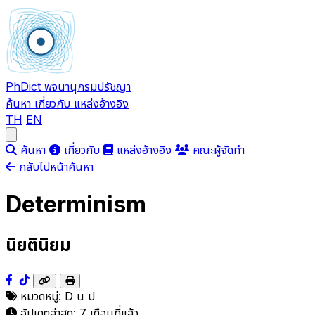
PhDict
พจนานุกรมปรัชญา
ค้นหา
เกี่ยวกับ
แหล่งอ้างอิง
TH
EN
Open main menu
ค้นหา
เกี่ยวกับ
แหล่งอ้างอิง
คณะผู้จัดทำ
กลับไปหน้าค้นหา
Determinism
นิยตินิยม
หมวดหมู่:
D
น
ป
อัปเดตล่าสุด:
7 เดือนที่แล้ว