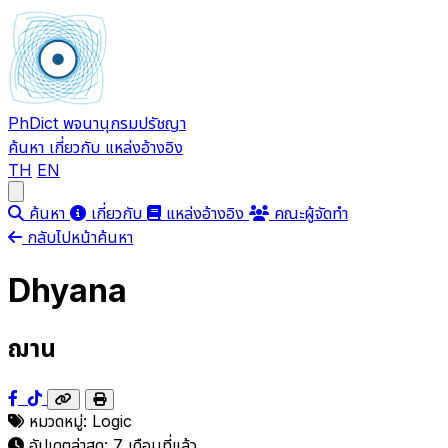
PhDict
พจนานุกรมปรัชญา
ค้นหา
เกี่ยวกับ
แหล่งอ้างอิง
TH
EN
Open main menu
ค้นหา
เกี่ยวกับ
แหล่งอ้างอิง
คณะผู้จัดทำ
กลับไปหน้าค้นหา
Dhyana
ฌาน
หมวดหมู่:
Logic
อัปเดตล่าสุด:
7 เดือนที่แล้ว