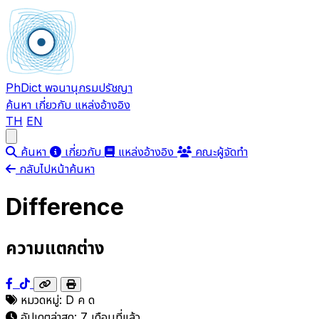
PhDict
พจนานุกรมปรัชญา
ค้นหา
เกี่ยวกับ
แหล่งอ้างอิง
TH
EN
Open main menu
ค้นหา
เกี่ยวกับ
แหล่งอ้างอิง
คณะผู้จัดทำ
กลับไปหน้าค้นหา
Difference
ความแตกต่าง
หมวดหมู่:
D
ค
ด
อัปเดตล่าสุด:
7 เดือนที่แล้ว