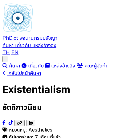
PhDict
พจนานุกรมปรัชญา
ค้นหา
เกี่ยวกับ
แหล่งอ้างอิง
TH
EN
Open main menu
ค้นหา
เกี่ยวกับ
แหล่งอ้างอิง
คณะผู้จัดทำ
กลับไปหน้าค้นหา
Existentialism
อัตถิภาวนิยม
หมวดหมู่:
Aesthetics
อัปเดตล่าสุด:
7 เดือนที่แล้ว