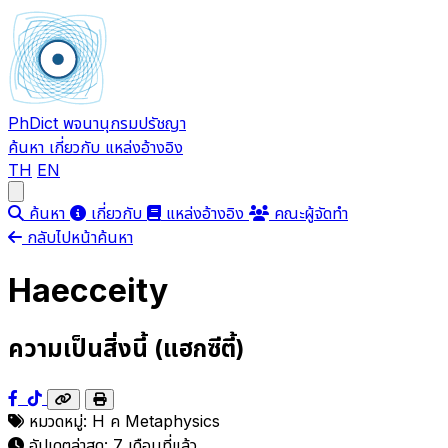
PhDict
พจนานุกรมปรัชญา
ค้นหา
เกี่ยวกับ
แหล่งอ้างอิง
TH
EN
Open main menu
ค้นหา
เกี่ยวกับ
แหล่งอ้างอิง
คณะผู้จัดทำ
กลับไปหน้าค้นหา
Haecceity
ความเป็นสิ่งนี้ (แฮกซีตี้)
หมวดหมู่:
H
ค
Metaphysics
อัปเดตล่าสุด:
7 เดือนที่แล้ว