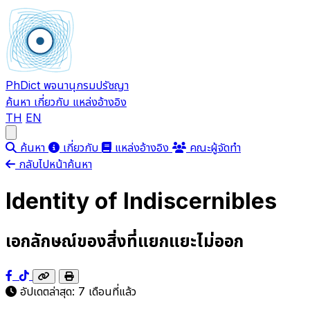
PhDict
พจนานุกรมปรัชญา
ค้นหา
เกี่ยวกับ
แหล่งอ้างอิง
TH
EN
Open main menu
ค้นหา
เกี่ยวกับ
แหล่งอ้างอิง
คณะผู้จัดทำ
กลับไปหน้าค้นหา
Identity of Indiscernibles
เอกลักษณ์ของสิ่งที่แยกแยะไม่ออก
อัปเดตล่าสุด:
7 เดือนที่แล้ว