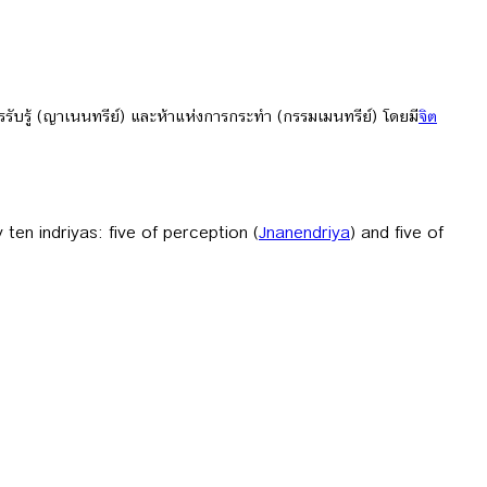
รรับรู้ (ญาเนนทรีย์) และห้าแห่งการกระทำ (กรรมเมนทรีย์) โดยมี
จิต
y ten indriyas: five of perception (
Jnanendriya
) and five of