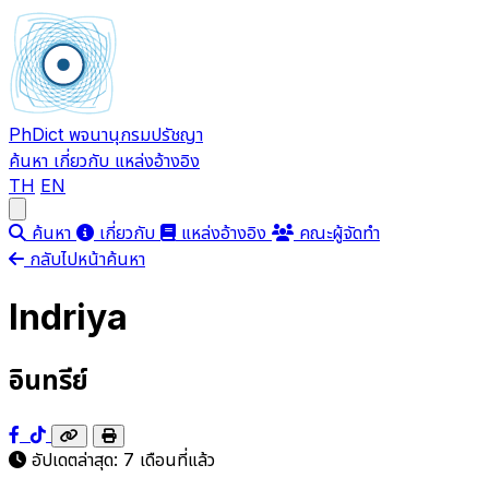
PhDict
พจนานุกรมปรัชญา
ค้นหา
เกี่ยวกับ
แหล่งอ้างอิง
TH
EN
Open main menu
ค้นหา
เกี่ยวกับ
แหล่งอ้างอิง
คณะผู้จัดทำ
กลับไปหน้าค้นหา
Indriya
อินทรีย์
อัปเดตล่าสุด:
7 เดือนที่แล้ว