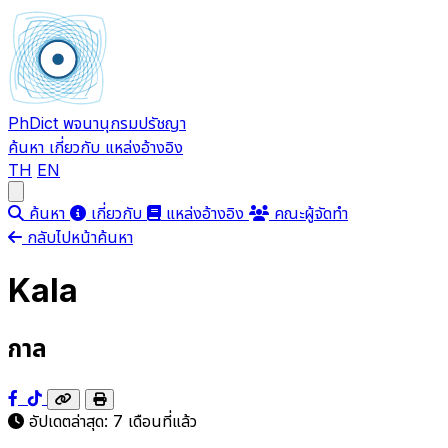
PhDict
พจนานุกรมปรัชญา
ค้นหา
เกี่ยวกับ
แหล่งอ้างอิง
TH
EN
Open main menu
ค้นหา
เกี่ยวกับ
แหล่งอ้างอิง
คณะผู้จัดทำ
กลับไปหน้าค้นหา
Kala
กาล
อัปเดตล่าสุด:
7 เดือนที่แล้ว