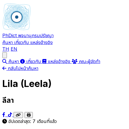
PhDict
พจนานุกรมปรัชญา
ค้นหา
เกี่ยวกับ
แหล่งอ้างอิง
TH
EN
Open main menu
ค้นหา
เกี่ยวกับ
แหล่งอ้างอิง
คณะผู้จัดทำ
กลับไปหน้าค้นหา
Lila (Leela)
ลีลา
อัปเดตล่าสุด:
7 เดือนที่แล้ว