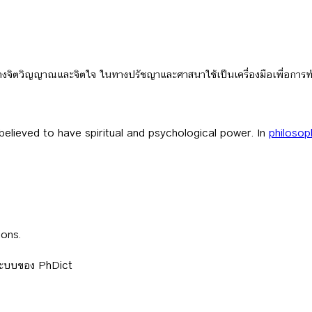
ีพลังทางจิตวิญญาณและจิตใจ ในทางปรัชญาและศาสนาใช้เป็นเครื่องมือเพื่อการ
believed to have spiritual and psychological power. In
philosop
ions.
ลระบบของ PhDict