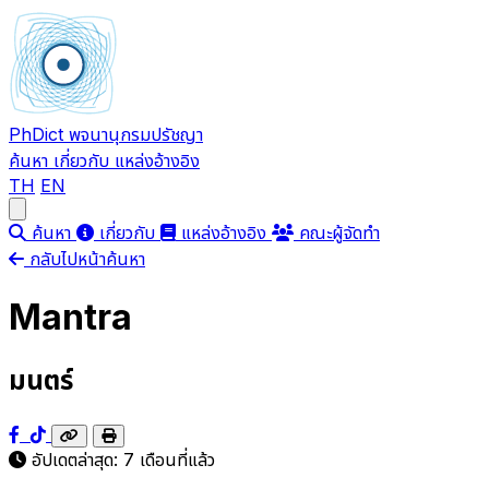
PhDict
พจนานุกรมปรัชญา
ค้นหา
เกี่ยวกับ
แหล่งอ้างอิง
TH
EN
Open main menu
ค้นหา
เกี่ยวกับ
แหล่งอ้างอิง
คณะผู้จัดทำ
กลับไปหน้าค้นหา
Mantra
มนตร์
อัปเดตล่าสุด:
7 เดือนที่แล้ว