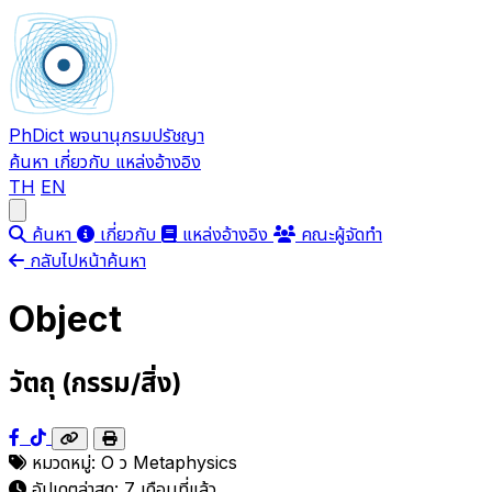
PhDict
พจนานุกรมปรัชญา
ค้นหา
เกี่ยวกับ
แหล่งอ้างอิง
TH
EN
Open main menu
ค้นหา
เกี่ยวกับ
แหล่งอ้างอิง
คณะผู้จัดทำ
กลับไปหน้าค้นหา
Object
วัตถุ (กรรม/สิ่ง)
หมวดหมู่:
O
ว
Metaphysics
อัปเดตล่าสุด:
7 เดือนที่แล้ว