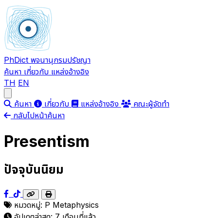
PhDict
พจนานุกรมปรัชญา
ค้นหา
เกี่ยวกับ
แหล่งอ้างอิง
TH
EN
Open main menu
ค้นหา
เกี่ยวกับ
แหล่งอ้างอิง
คณะผู้จัดทำ
กลับไปหน้าค้นหา
Presentism
ปัจจุบันนิยม
หมวดหมู่:
P
Metaphysics
อัปเดตล่าสุด:
7 เดือนที่แล้ว