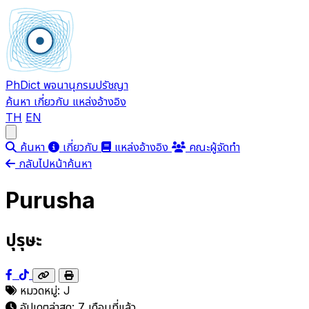
PhDict
พจนานุกรมปรัชญา
ค้นหา
เกี่ยวกับ
แหล่งอ้างอิง
TH
EN
Open main menu
ค้นหา
เกี่ยวกับ
แหล่งอ้างอิง
คณะผู้จัดทำ
กลับไปหน้าค้นหา
Purusha
ปุรุษะ
หมวดหมู่:
J
อัปเดตล่าสุด:
7 เดือนที่แล้ว