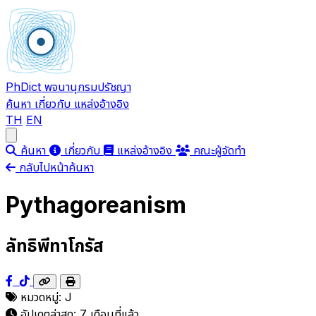
PhDict
พจนานุกรมปรัชญา
ค้นหา
เกี่ยวกับ
แหล่งอ้างอิง
TH
EN
Open main menu
ค้นหา
เกี่ยวกับ
แหล่งอ้างอิง
คณะผู้จัดทำ
กลับไปหน้าค้นหา
Pythagoreanism
ลัทธิพีทาโกรัส
หมวดหมู่:
J
อัปเดตล่าสุด:
7 เดือนที่แล้ว