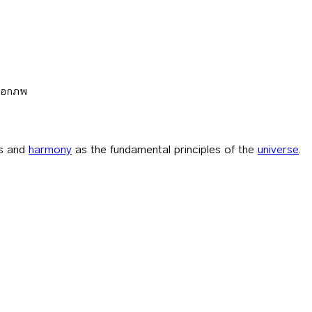
งเอกภพ
rs and
harmony
as the fundamental principles of the
universe
.