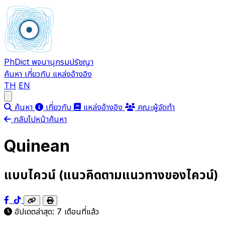
PhDict
พจนานุกรมปรัชญา
ค้นหา
เกี่ยวกับ
แหล่งอ้างอิง
TH
EN
Open main menu
ค้นหา
เกี่ยวกับ
แหล่งอ้างอิง
คณะผู้จัดทำ
กลับไปหน้าค้นหา
Quinean
แบบไควน์ (แนวคิดตามแนวทางของไควน์)
อัปเดตล่าสุด:
7 เดือนที่แล้ว