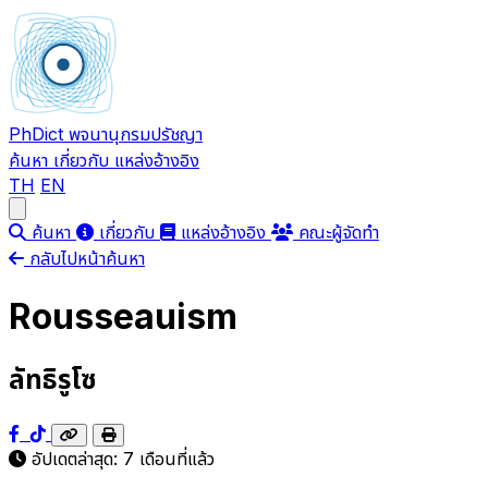
PhDict
พจนานุกรมปรัชญา
ค้นหา
เกี่ยวกับ
แหล่งอ้างอิง
TH
EN
Open main menu
ค้นหา
เกี่ยวกับ
แหล่งอ้างอิง
คณะผู้จัดทำ
กลับไปหน้าค้นหา
Rousseauism
ลัทธิรูโซ
อัปเดตล่าสุด:
7 เดือนที่แล้ว