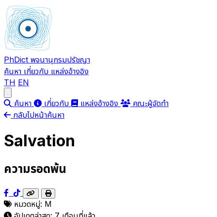
PhDict
พจนานุกรมปรัชญา
ค้นหา
เกี่ยวกับ
แหล่งอ้างอิง
TH
EN
Open main menu
ค้นหา
เกี่ยวกับ
แหล่งอ้างอิง
คณะผู้จัดทำ
กลับไปหน้าค้นหา
Salvation
ความรอดพ้น
หมวดหมู่:
M
อัปเดตล่าสุด:
7 เดือนที่แล้ว