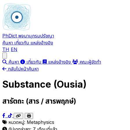
PhDict
พจนานุกรมปรัชญา
ค้นหา
เกี่ยวกับ
แหล่งอ้างอิง
TH
EN
Open main menu
ค้นหา
เกี่ยวกับ
แหล่งอ้างอิง
คณะผู้จัดทำ
กลับไปหน้าค้นหา
Substance (Ousia)
สารัตถะ (สาร / สารพฤกษ์)
หมวดหมู่:
Metaphysics
อัปเดตล่าสุด:
7 เดือนที่แล้ว