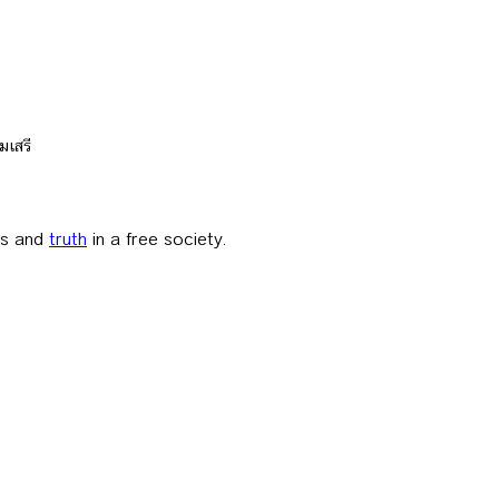
มเสรี
ess and
truth
in a free society.