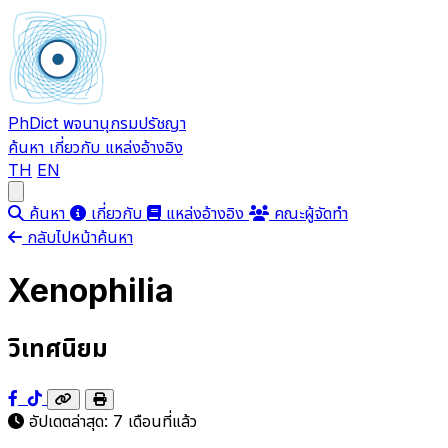
PhDict
พจนานุกรมปรัชญา
ค้นหา
เกี่ยวกับ
แหล่งอ้างอิง
TH
EN
Open main menu
ค้นหา
เกี่ยวกับ
แหล่งอ้างอิง
คณะผู้จัดทำ
กลับไปหน้าค้นหา
Xenophilia
วิเทศนิยม
อัปเดตล่าสุด:
7 เดือนที่แล้ว