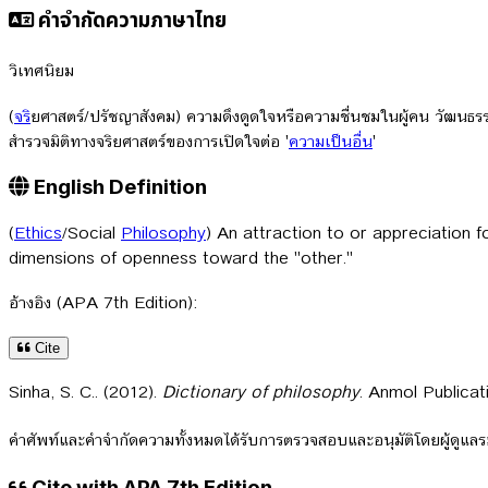
คำจำกัดความภาษาไทย
วิเทศนิยม
(
จร
ิยศาสตร์/ปรัชญาสังคม) ความดึงดูดใจหรือความชื่นชมในผู้คน วัฒนธร
สำรวจมิติทางจริยศาสตร์ของการเปิดใจต่อ '
ความเป็นอื่น
'
English Definition
(
Ethics
/Social
Philosophy
) An attraction to or appreciation fo
dimensions of openness toward the "other."
อ้างอิง (APA 7th Edition):
Cite
Sinha, S. C.. (2012).
Dictionary of philosophy
. Anmol Publicat
คำศัพท์และคำจำกัดความทั้งหมดได้รับการตรวจสอบและอนุมัติโดยผู้ดูแ
Cite with APA 7th Edition