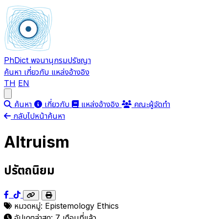
PhDict
พจนานุกรมปรัชญา
ค้นหา
เกี่ยวกับ
แหล่งอ้างอิง
TH
EN
Open main menu
ค้นหา
เกี่ยวกับ
แหล่งอ้างอิง
คณะผู้จัดทำ
กลับไปหน้าค้นหา
Altruism
ปรัตถนิยม
หมวดหมู่:
Epistemology
Ethics
อัปเดตล่าสุด:
7 เดือนที่แล้ว