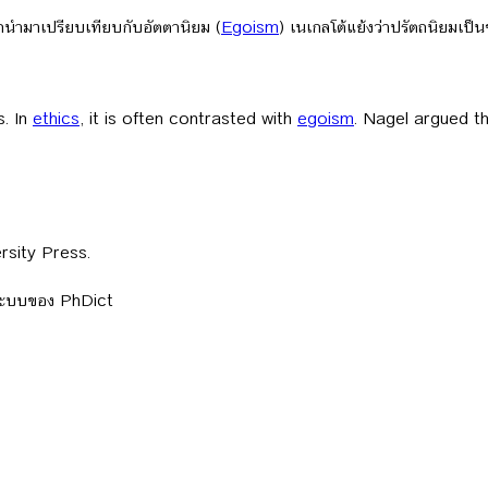
ถูกนำมาเปรียบเทียบกับอัตตานิยม (
Egoism
) เนเกลโต้แย้งว่าปรัตถนิยมเป็น
s. In
ethics
, it is often contrasted with
egoism
. Nagel argued th
rsity Press.
ลระบบของ PhDict