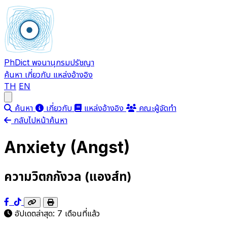
PhDict
พจนานุกรมปรัชญา
ค้นหา
เกี่ยวกับ
แหล่งอ้างอิง
TH
EN
Open main menu
ค้นหา
เกี่ยวกับ
แหล่งอ้างอิง
คณะผู้จัดทำ
กลับไปหน้าค้นหา
Anxiety (Angst)
ความวิตกกังวล (แองส์ท)
อัปเดตล่าสุด:
7 เดือนที่แล้ว