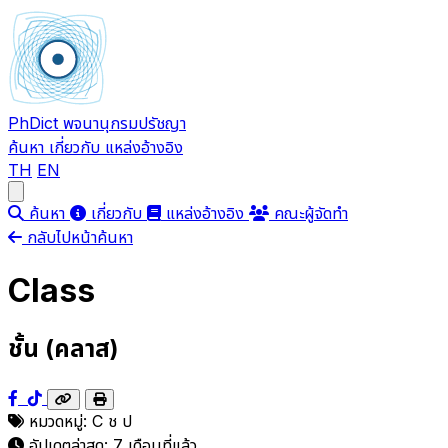
PhDict
พจนานุกรมปรัชญา
ค้นหา
เกี่ยวกับ
แหล่งอ้างอิง
TH
EN
Open main menu
ค้นหา
เกี่ยวกับ
แหล่งอ้างอิง
คณะผู้จัดทำ
กลับไปหน้าค้นหา
Class
ชั้น (คลาส)
หมวดหมู่:
C
ช
ป
อัปเดตล่าสุด:
7 เดือนที่แล้ว