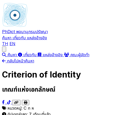
PhDict
พจนานุกรมปรัชญา
ค้นหา
เกี่ยวกับ
แหล่งอ้างอิง
TH
EN
Open main menu
ค้นหา
เกี่ยวกับ
แหล่งอ้างอิง
คณะผู้จัดทำ
กลับไปหน้าค้นหา
Criterion of Identity
เกณฑ์แห่งเอกลักษณ์
หมวดหมู่:
C
ก
ห
อัปเดตล่าสุด:
7 เดือนที่แล้ว