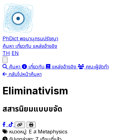
PhDict
พจนานุกรมปรัชญา
ค้นหา
เกี่ยวกับ
แหล่งอ้างอิง
TH
EN
Open main menu
ค้นหา
เกี่ยวกับ
แหล่งอ้างอิง
คณะผู้จัดทำ
กลับไปหน้าค้นหา
Eliminativism
สสารนิยมแบบขจัด
หมวดหมู่:
E
ส
Metaphysics
อัปเดตล่าสุด:
7 เดือนที่แล้ว