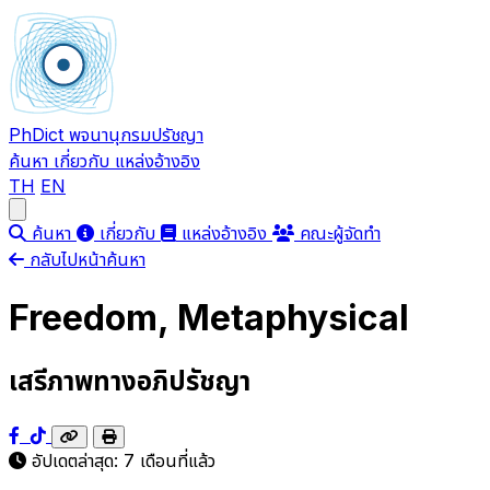
PhDict
พจนานุกรมปรัชญา
ค้นหา
เกี่ยวกับ
แหล่งอ้างอิง
TH
EN
Open main menu
ค้นหา
เกี่ยวกับ
แหล่งอ้างอิง
คณะผู้จัดทำ
กลับไปหน้าค้นหา
Freedom, Metaphysical
เสรีภาพทางอภิปรัชญา
อัปเดตล่าสุด:
7 เดือนที่แล้ว