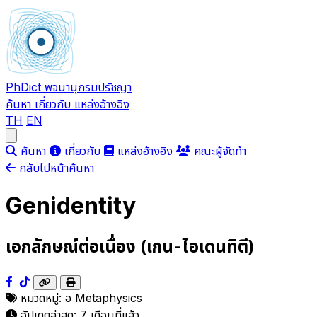
PhDict
พจนานุกรมปรัชญา
ค้นหา
เกี่ยวกับ
แหล่งอ้างอิง
TH
EN
Open main menu
ค้นหา
เกี่ยวกับ
แหล่งอ้างอิง
คณะผู้จัดทำ
กลับไปหน้าค้นหา
Genidentity
เอกลักษณ์ต่อเนื่อง (เกน-ไอเดนทิตี)
หมวดหมู่:
อ
Metaphysics
อัปเดตล่าสุด:
7 เดือนที่แล้ว