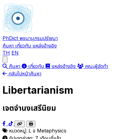
PhDict
พจนานุกรมปรัชญา
ค้นหา
เกี่ยวกับ
แหล่งอ้างอิง
TH
EN
Open main menu
ค้นหา
เกี่ยวกับ
แหล่งอ้างอิง
คณะผู้จัดทำ
กลับไปหน้าค้นหา
Libertarianism
เจตจำนงเสรีนิยม
หมวดหมู่:
L
จ
Metaphysics
อัปเดตล่าสุด:
7 เดือนที่แล้ว