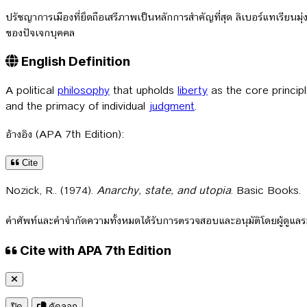
ปรัชญาการเมืองที่ยึดถือเสรีภาพเป็นหลักการสำคัญที่สุด ลิเบอร์แทเรีย
ของปัจเจกบุคคล
English Definition
A political
philosophy
that upholds
liberty
as the core princip
and the primacy of individual
judgment
.
อ้างอิง (APA 7th Edition):
Cite
Nozick, R.. (1974).
Anarchy, state, and utopia
. Basic Books.
คำศัพท์และคำจำกัดความทั้งหมดได้รับการตรวจสอบและอนุมัติโดยผู้ดูแ
Cite with APA 7th Edition
ปิด
คัดลอก