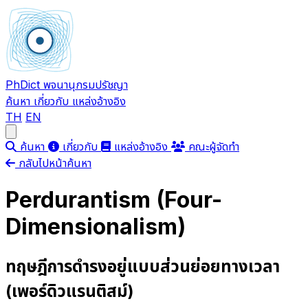
PhDict
พจนานุกรมปรัชญา
ค้นหา
เกี่ยวกับ
แหล่งอ้างอิง
TH
EN
Open main menu
ค้นหา
เกี่ยวกับ
แหล่งอ้างอิง
คณะผู้จัดทำ
กลับไปหน้าค้นหา
Perdurantism (Four-
Dimensionalism)
ทฤษฎีการดำรงอยู่แบบส่วนย่อยทางเวลา
(เพอร์ดิวแรนติสม์)