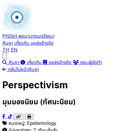
PhDict
พจนานุกรมปรัชญา
ค้นหา
เกี่ยวกับ
แหล่งอ้างอิง
TH
EN
Open main menu
ค้นหา
เกี่ยวกับ
แหล่งอ้างอิง
คณะผู้จัดทำ
กลับไปหน้าค้นหา
Perspectivism
มุมมองนิยม (ทัศนะนิยม)
หมวดหมู่:
Epistemology
อัปเดตล่าสุด:
7 เดือนที่แล้ว