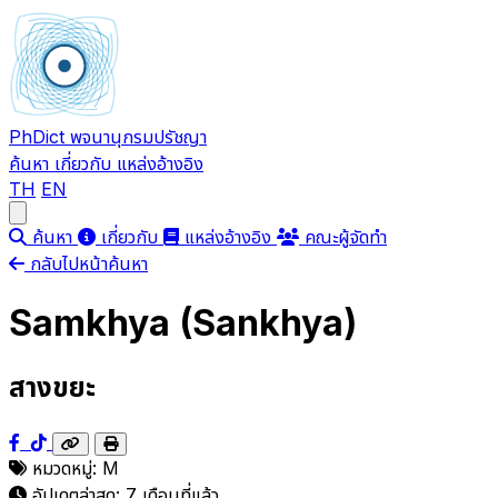
PhDict
พจนานุกรมปรัชญา
ค้นหา
เกี่ยวกับ
แหล่งอ้างอิง
TH
EN
Open main menu
ค้นหา
เกี่ยวกับ
แหล่งอ้างอิง
คณะผู้จัดทำ
กลับไปหน้าค้นหา
Samkhya (Sankhya)
สางขยะ
หมวดหมู่:
M
อัปเดตล่าสุด:
7 เดือนที่แล้ว