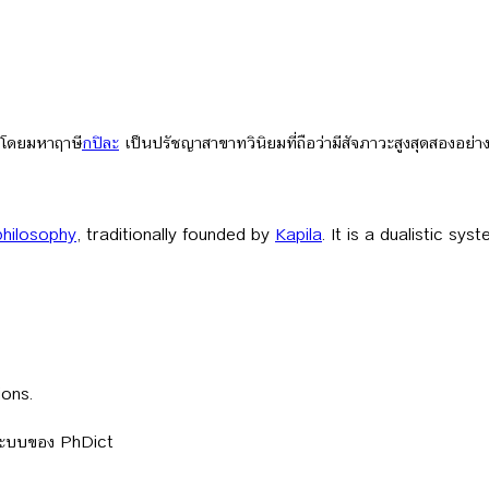
้งโดยมหาฤาษี
กปิละ
เป็นปรัชญาสาขาทวินิยมที่ถือว่ามีสัจภาวะสูงสุดสองอย่า
philosophy
, traditionally founded by
Kapila
. It is a dualistic sy
ions.
ลระบบของ PhDict