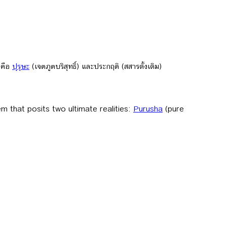
งคือ
ปุรุษะ
(เจตภูตบริสุทธิ์) และประกฤติ (สสารดั้งเดิม)
stem that posits two ultimate realities:
Purusha
(pure