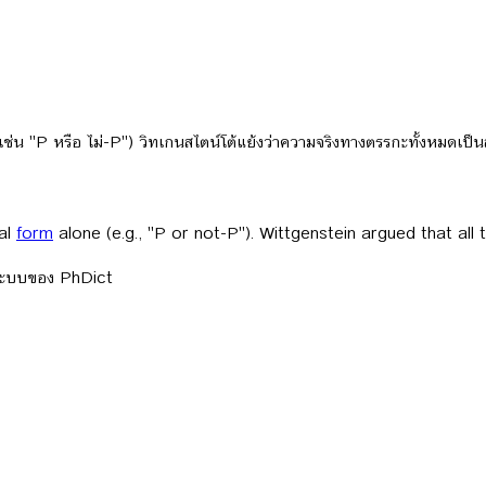
น "P หรือ ไม่-P") วิทเกนสไตน์โต้แย้งว่าความจริงทางตรรกะทั้งหมดเป็นสั
cal
form
alone (e.g., "P or not-P"). Wittgenstein argued that all 
ลระบบของ PhDict