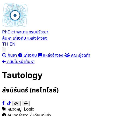
PhDict
พจนานุกรมปรัชญา
ค้นหา
เกี่ยวกับ
แหล่งอ้างอิง
TH
EN
Open main menu
ค้นหา
เกี่ยวกับ
แหล่งอ้างอิง
คณะผู้จัดทำ
กลับไปหน้าค้นหา
Tautology
สัจนิรันดร์ (ทอโทโลยี)
หมวดหมู่:
Logic
อัปเดตล่าสุด:
7 เดือนที่แล้ว