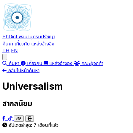
PhDict
พจนานุกรมปรัชญา
ค้นหา
เกี่ยวกับ
แหล่งอ้างอิง
TH
EN
Open main menu
ค้นหา
เกี่ยวกับ
แหล่งอ้างอิง
คณะผู้จัดทำ
กลับไปหน้าค้นหา
Universalism
สากลนิยม
อัปเดตล่าสุด:
7 เดือนที่แล้ว