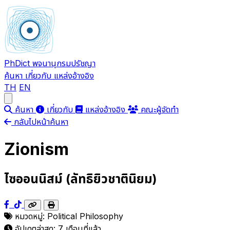
PhDict
พจนานุกรมปรัชญา
ค้นหา
เกี่ยวกับ
แหล่งอ้างอิง
TH
EN
Open main menu
ค้นหา
เกี่ยวกับ
แหล่งอ้างอิง
คณะผู้จัดทำ
กลับไปหน้าค้นหา
Zionism
ไซออนนิสม์ (ลัทธิยิวชาตินิยม)
หมวดหมู่:
Political Philosophy
อัปเดตล่าสุด:
7 เดือนที่แล้ว