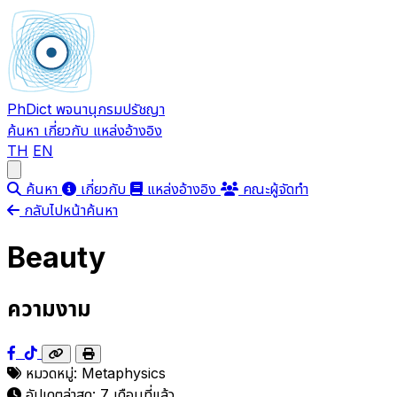
PhDict
พจนานุกรมปรัชญา
ค้นหา
เกี่ยวกับ
แหล่งอ้างอิง
TH
EN
Open main menu
ค้นหา
เกี่ยวกับ
แหล่งอ้างอิง
คณะผู้จัดทำ
กลับไปหน้าค้นหา
Beauty
ความงาม
หมวดหมู่:
Metaphysics
อัปเดตล่าสุด:
7 เดือนที่แล้ว