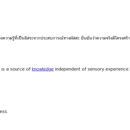
วามรู้ที่เป็นอิสระจากประสบการณ์ทางผัสสะ ยืนยันว่าความจริงมีโครงสร้า
f is a source of
knowledge
independent of sensory experience. I
ess.