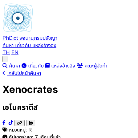
PhDict
พจนานุกรมปรัชญา
ค้นหา
เกี่ยวกับ
แหล่งอ้างอิง
TH
EN
Open main menu
ค้นหา
เกี่ยวกับ
แหล่งอ้างอิง
คณะผู้จัดทำ
กลับไปหน้าค้นหา
Xenocrates
เซโนคราตีส
หมวดหมู่:
R
อัปเดตล่าสุด:
7 เดือนที่แล้ว